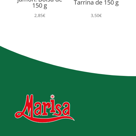
Tarrina de 150 g
150 g
2,85
€
3,50
€