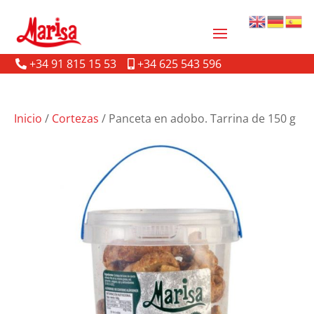
+34 91 815 15 53
+34 625 543 596
Inicio
/
Cortezas
/ Panceta en adobo. Tarrina de 150 g