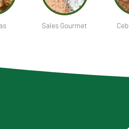
as
Sales Gourmet
Cebo