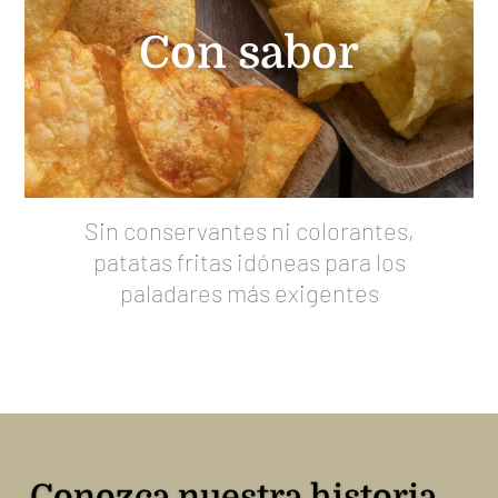
Con sabor
Sin conservantes ni colorantes,
patatas fritas idóneas para los
paladares más exigentes
Conozca nuestra historia