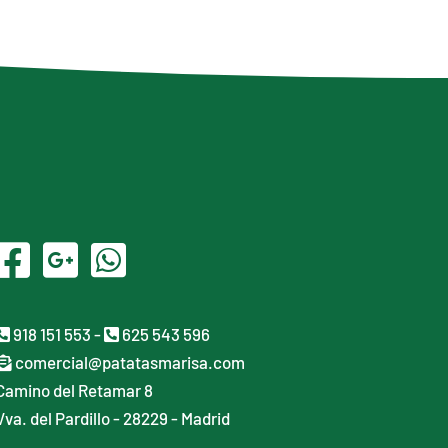
918 151 553
-
625 543 596
comercial@patatasmarisa.com
Camino del Retamar 8
Vva. del Pardillo - 28229 - Madrid